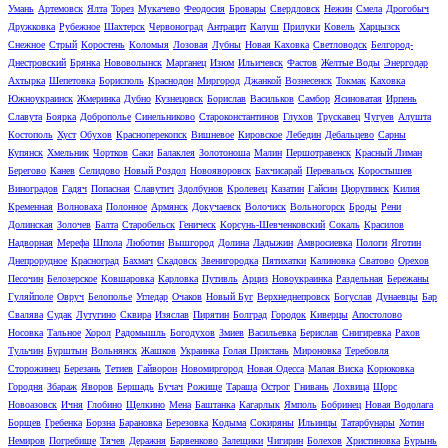
Умань
Артемовск
Ялта
Торез
Мукачево
Феодосия
Бровары
Свердловск
Нежин
Смела
Дрогобыч
Дружковка
Рубежное
Шахтерск
Червоноград
Антрацит
Калуш
Прилуки
Ковель
Харцызск
Снежное
Стрый
Коростень
Коломыя
Лозовая
Лубны
Новая Каховка
Светловодск
Белгород-
Днестровский
Брянка
Нововолынск
Марганец
Изюм
Ильичевск
Фастов
Желтые Воды
Энергодар
Ахтырка
Шепетовка
Борисполь
Краснодон
Миргород
Джанкой
Вознесенск
Токмак
Каховка
Южноукраинск
Жмеринка
Дубно
Кузнецовск
Борислав
Васильков
Самбор
Ясиноватая
Ирпень
Славута
Боярка
Доброполье
Синельниково
Староконстантинов
Глухов
Трускавец
Чугуев
Алушта
Костополь
Хуст
Обухов
Красноперекопск
Вишневое
Кировское
Лебедин
Дебальцево
Сарны
Купянск
Хмельник
Чортков
Саки
Балаклея
Золотоноша
Малин
Першотравенск
Красный Лиман
Берегово
Канев
Селидово
Новый Роздол
Новояворовск
Бахчисарай
Перевальск
Коростышев
Виноградов
Гадяч
Попасная
Славутич
Здолбунов
Кролевец
Казатин
Гайсин
Цюрупинск
Килия
Кременная
Волноваха
Полонное
Армянск
Докучаевск
Волочиск
Вольногорск
Броды
Рени
Долинская
Золочев
Балта
Старобельск
Геническ
Корсунь-Шевченковский
Сокаль
Красилов
Надворная
Мерефа
Шпола
Люботин
Вышгород
Долина
Ладыжин
Амвросиевка
Пологи
Яготин
Днепрорудное
Красноград
Бахмач
Скадовск
Звенигородка
Пятихатки
Калиновка
Сватово
Орехов
Песочин
Белозерское
Ковшаровка
Карловка
Путивль
Арциз
Новоукраинка
Раздельная
Бережаны
Гуляйполе
Овруч
Белополье
Угледар
Очаков
Новый Буг
Верхнеднепровск
Богуслав
Дунаевцы
Бар
Свалява
Судак
Лутугино
Сквира
Изяслав
Пирятин
Болград
Городок
Киверцы
Апостолово
Носовка
Тальное
Хорол
Радомышль
Богодухов
Змиев
Васильевка
Берислав
Снигиревка
Рахов
Тульчин
Бурштын
Вольнянск
Жашков
Украинка
Голая Пристань
Мироновка
Теребовля
Сторожинец
Березань
Тетиев
Гайворон
Новомиргород
Новая Одесса
Малая Виска
Корюковка
Городня
Збараж
Яворов
Бершадь
Бучач
Рожище
Тараща
Острог
Гнивань
Лохвица
Щорс
Новоазовск
Ичня
Глобино
Щелкино
Мена
Баштанка
Кагарлык
Ямполь
Бобринец
Новая Водолага
Борщев
Гребенка
Борзна
Барановка
Березовка
Кодыма
Сокиряны
Ильинцы
Татарбунары
Хотин
Немиров
Погребище
Тячев
Деражня
Барвенково
Залещики
Чигирин
Болехов
Христиновка
Бурынь