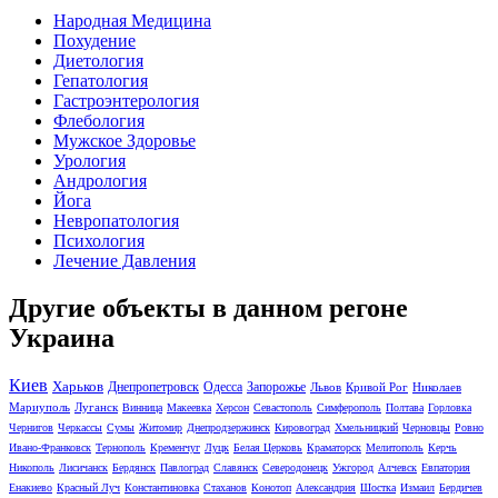
Народная Медицина
Похудение
Диетология
Гепатология
Гастроэнтерология
Флебология
Мужское Здоровье
Урология
Андрология
Йога
Невропатология
Психология
Лечение Давления
Другие объекты в данном регоне
Украина
Киев
Харьков
Днепропетровск
Одесса
Запорожье
Львов
Кривой Рог
Николаев
Мариуполь
Луганск
Винница
Макеевка
Херсон
Севастополь
Симферополь
Полтава
Горловка
Чернигов
Черкассы
Сумы
Житомир
Днепродзержинск
Кировоград
Хмельницкий
Черновцы
Ровно
Ивано-Франковск
Тернополь
Кременчуг
Луцк
Белая Церковь
Краматорск
Мелитополь
Керчь
Никополь
Лисичанск
Бердянск
Павлоград
Славянск
Северодонецк
Ужгород
Алчевск
Евпатория
Енакиево
Красный Луч
Константиновка
Стаханов
Конотоп
Александрия
Шостка
Измаил
Бердичев